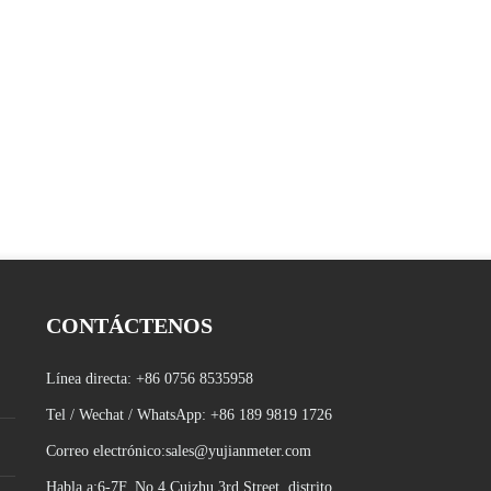
CONTÁCTENOS
Línea directa:
+86 0756 8535958
Tel / Wechat / WhatsApp:
+86 189 9819 1726
Correo electrónico:
sales@yujianmeter.com
Habla a
:
6-7F, No.4 Cuizhu 3rd Street, distrito