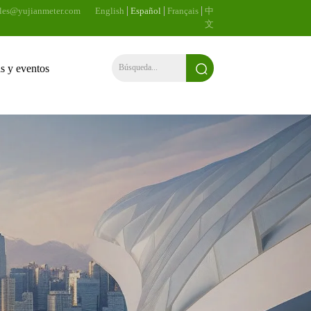
ales@yujianmeter.com
English
Español
Français
中
文
as y eventos