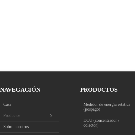
NAVEGACIÓN
PRODUCTOS
Casa
Medidor de energía estática
(pospago)
Productos
DCU (concentrador /
colector)
Sobre nosotros