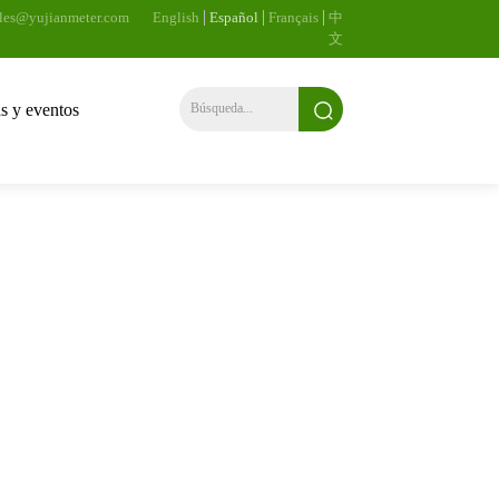
ales@yujianmeter.com
English
Español
Français
中
文
as y eventos