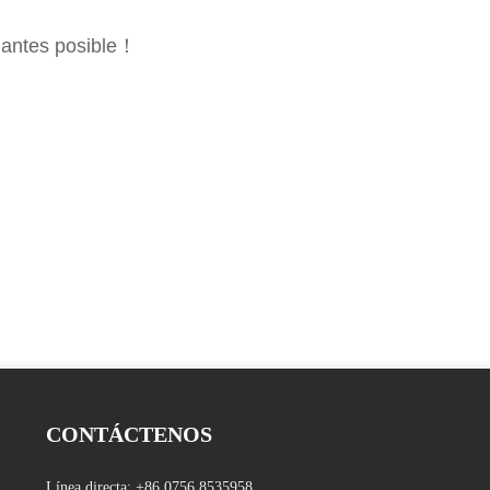
 antes posible！
CONTÁCTENOS
Línea directa:
+86 0756 8535958