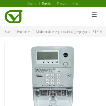
English
Español
Français
中文
Casa
/
Productos
/
Medidor de energía estática (pospago)
/
STS Medid