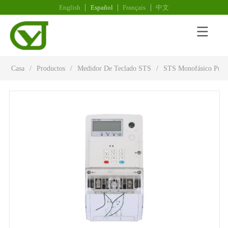
English
Español
Français
中文
Casa
/
Productos
/
Medidor De Teclado STS
/
STS Monofásico Prepa